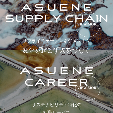
VIEW MORE
サプライチェーンマネジメントAI
プラットフォーム
変化を起こす人をつなぐ
VIEW MORE
サステナビリティ特化の
転職サービス