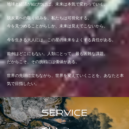
地球と経済が結びつけば、未来は本気で変わっていく。
脱炭素への取り組みを、私たちは可視化する。
今を見つめることからしか、未来は見えてこないから。
今を生きる大人には、この星の未来をよくする責任がある。
前例はどこにもない。人類にとって、最も困難な課題。
だからこそ、その挑戦には価値がある。
世界の先頭に立ちながら、世界を変えていくことを、あなたと本
気で目指したい。