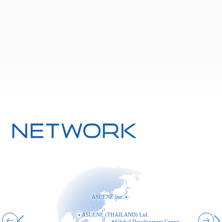
ASUENE Inc.
ASUENE (THAILAND) Ltd.
Global Development Center