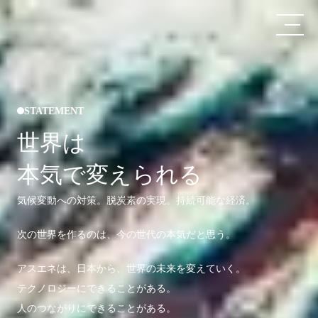
STATEMENT
世界は
本気で変えられる
気候変動への対策。脱炭素の実現。持続可能な経済。
次の世界を作るのは、今の世代の本気だと思う。
アスエネは、日本から、世界の未来を変えていく。
テクノロジーにできることがある。
人のつながりにできることがある。