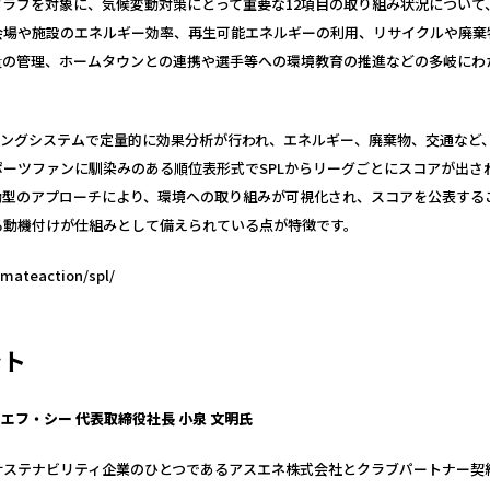
ラブを対象に、気候変動対策にとって重要な12項目の取り組み状況について
会場や施設のエネルギー効率、再生可能エネルギーの利用、リサイクルや廃棄
出量の管理、ホームタウンとの連携や選手等への環境教育の推進などの多岐にわ
リングシステムで定量的に効果分析が行われ、エネルギー、廃棄物、交通など
ーツファンに馴染みのある順位表形式でSPLからリーグごとにスコアが出さ
動型のアプローチにより、環境への取り組みが可視化され、スコアを公表する
る動機付けが仕組みとして備えられている点が特徴です。
imateaction/spl/
ント
エフ・シー 代表取締役社長 小泉 文明氏
サステナビリティ企業のひとつであるアスエネ株式会社とクラブパートナー契