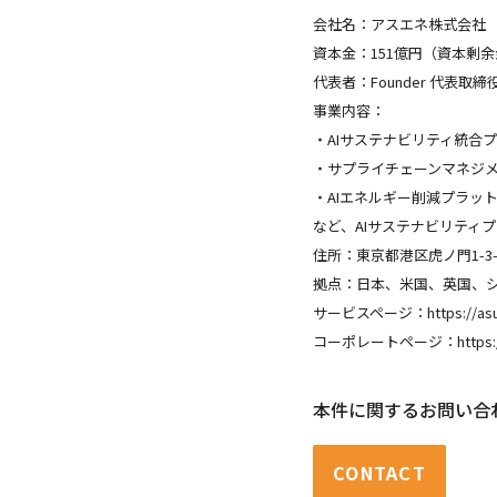
会社名：アスエネ株式会社
資本金：151億円（資本剰
代表者：Founder 代表取締
事業内容：
・AIサステナビリティ統合プ
・サプライチェーンマネジメントA
・AIエネルギー削減プラット
など、AIサステナビリティ
住所：東京都港区虎ノ門1-3
拠点：日本、米国、英国、
サービスページ：https://asuen
コーポレートページ：https://c
本件に関するお問い合
CONTACT