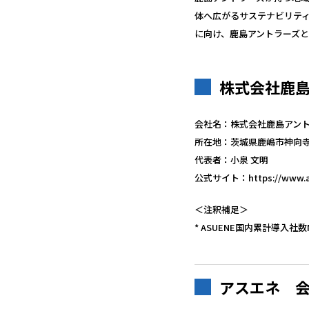
体へ広がるサステナビリテ
に向け、鹿島アントラーズ
株式会社鹿
会社名：株式会社鹿島アン
所在地：茨城県鹿嶋市神向寺後
代表者：小泉 文明
公式サイト：https://www.ant
＜注釈補足＞
* ASUENE国内累計導入社
アスエネ 