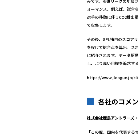
みです。参画リーグの所属ク
ォーマンス、例えば、試合
選手の移動に伴うCO2排
て収集します。
その後、SPL独自のスコア
を設けて総合点を算出。スポ
に紹介されます。データ駆
し、より高い目標を追求す
https://www.jleague.jp/cl
各社のコメ
株式会社鹿島アントラーズ・
「この度、国内を代表する