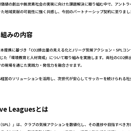
境価値の創出や脱炭素社会の実現に向けた課題解決に取り組む中で、アントラ
せた地域貢献の可能性に強く共感し、今回のパートナーシップ契約に至りまし
り組みの内容
本提携に基づき「CO2排出量の見える化とJリーグ気候アクション・SPLコ
Y」を通じた「環境教育と人材育成」について取り組みを実施します。両社のCO2
ツの現場を通じた実践力・発信力を融合させます。
SG経営のソリューションを活用し、次世代が安心してサッカーを続けられる社
tive Leaguesとは
 Leagues（SPL）」は、クラブの気候アクションを数値化し、その進捗や目指す