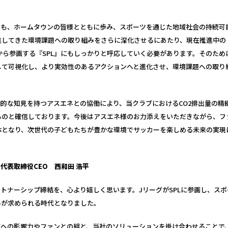
。
でも、ホームタウンの皆様とともに歩み、スポーツを通じた地域社会の持続可
進してきた環境課題への取り組みをさらに深化させるにあたり、現在推進中の
年から参画する『SPL』にもしっかりと呼応していく必要があります。そのた
して可視化し、より実効性のあるアクションへと進化させ、環境課題への取り
門的な知見を持つアスエネとの協働により、当クラブにおけるCO2排出量の精
ものと確信しております。今後はアスエネ様のお力添えをいただきながら、フ
体となり、次世代の子どもたちが豊かな環境でサッカーを楽しめる未来の実現
r 代表取締役CEO 西和田 浩平
トナーシップ締結を、心より嬉しく思います。JリーグがSPLに参画し、ス
みが求められる時代となりました。
域への影響力やファンとの絆と、当社のソリューションを掛け合わせることで