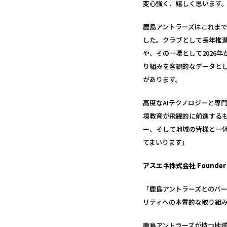
変心強く、嬉しく思います
鹿島アントラーズはこれま
した。クラブとして長年推
や、その一環として2026
り組みを客観的なデータと
があります。
高度なAIテクノロジーと専
境教育が飛躍的に前進する
ー、そして地域の皆様と一
てまいります」
アスエネ株式会社 Founde
「鹿島アントラーズとのパー
リティへの本質的な取り組
鹿島アントラーズが持つ地