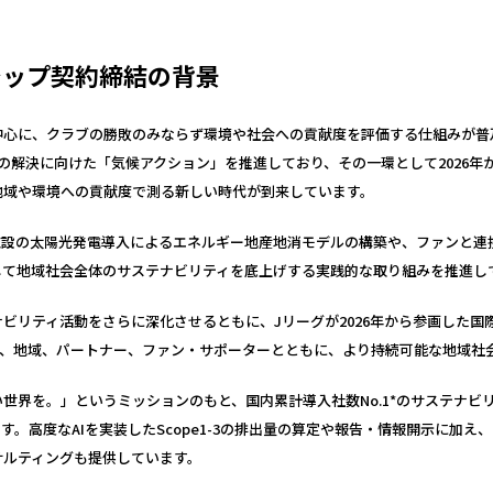
シップ契約締結の背景
中心に、クラブの勝敗のみならず環境や社会への貢献度を評価する仕組みが普
の解決に向けた「気候アクション」を推進しており、その一環として2026年か
地域や環境への貢献度で測る新しい時代が到来しています。
施設の太陽光発電導入によるエネルギー地産地消モデルの構築や、ファンと連
して地域社会全体のサステナビリティを底上げする実践的な取り組みを推進し
ビリティ活動をさらに深化させるともに、Jリーグが2026年から参画した国
で、地域、パートナー、ファン・サポーターとともに、より持続可能な地域社
世界を。」というミッションのもと、国内累計導入社数No.1*のサステナビリ
ます。高度なAIを実装したScope1-3の排出量の算定や報告・情報開示に加
サルティングも提供しています。